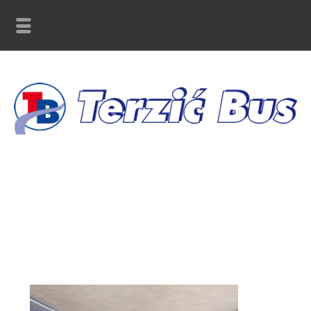
SB-606-FG-indoor-kat