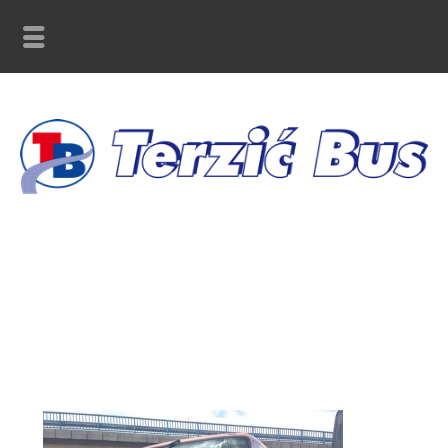
SB-565-FK_front